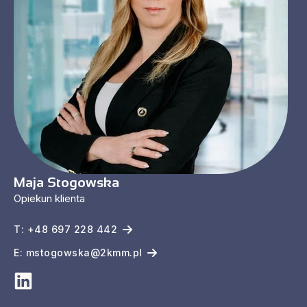
Maja Stogowska
Opiekun klienta
T: +48 697 228 442
E: mstogowska@2kmm.pl