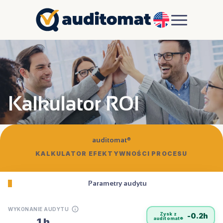
EN
Kalkulator ROI
auditomat®
KALKULATOR EFEKTYWNOŚCI PROCESU
Parametry audytu
WYKONANIE AUDYTU
Zysk z
-0.2h
auditomat®
1 h