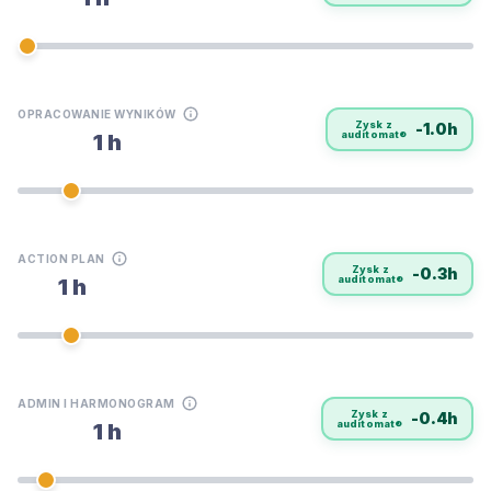
OPRACOWANIE WYNIKÓW
Zysk z
-1.0h
auditomat®
1 h
ACTION PLAN
Zysk z
-0.3h
auditomat®
1 h
ADMIN I HARMONOGRAM
Zysk z
-0.4h
auditomat®
1 h