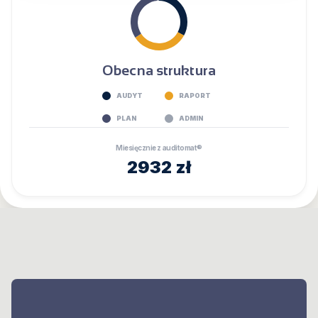
Obecna struktura
AUDYT
RAPORT
PLAN
ADMIN
Miesięcznie z
auditomat®
2932 zł