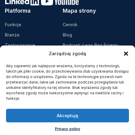
Platforma
Mapa strony
Funkcje
Cennik
Branże
Blog
Zastosowanie
Podcast: Lean Bez Ściemy
Zarządzaj zgodą
Przykłady wdrożeń
Wydarzenia
Pobierz broszurę
Webinaria
Aby zapewnić jak najlepsze wrażenia, korzystamy z technologii,
takich jak pliki cookie, do przechowywania i/lub uzyskiwania dostępu
Bezpieczna infrastruktura
Helpdesk
do informacji o urządzeniu. Zgoda na te technologie pozwoli nam
przetwarzać dane, takie jak zachowanie podczas przeglądania lub
IT
Kontakt
unikalne identyfikatory na tej stronie. Brak wyrażenia zgody lub
Sprawdź Lean Hub!
wycofanie zgody może niekorzystnie wpłynąć na niektóre cechy i
funkcje.
Copyright © 2026 auditomat® |
Polityka prywatności i cookies
Akceptuję
Privacy policy
})