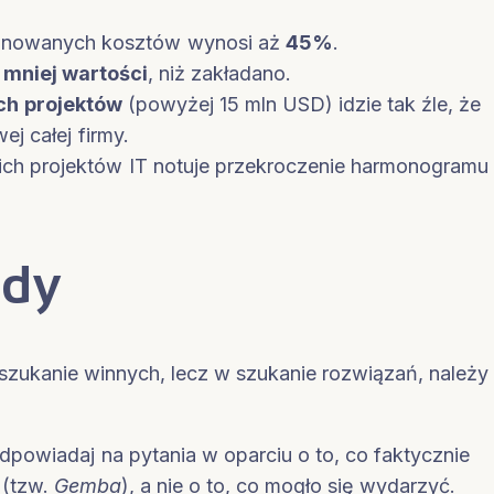
lanowanych kosztów wynosi aż
45%
.
mniej wartości
, niż zakładano.
h projektów
(powyżej 15 mln USD) idzie tak źle, że
ej całej firmy.
ch projektów IT notuje przekroczenie harmonogramu
ady
szukanie winnych, lecz w szukanie rozwiązań, należy
powiadaj na pytania w oparciu o to, co faktycznie
 (tzw.
Gemba
), a nie o to, co mogło się wydarzyć.