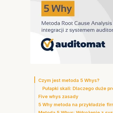
Czym jest metoda 5 Whys?
Pułapki skali: Dlaczego duże p
Five whys zasady
5 Why metoda na przykładzie fir
Metoda 5 Whys: Wdrożenie z sy