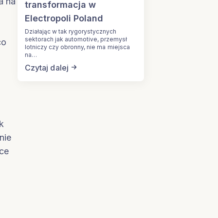
a na
transformacja w
Electropoli Poland
Działając w tak rygorystycznych
sektorach jak automotive, przemysł
co
lotniczy czy obronny, nie ma miejsca
na…
Czytaj dalej
k
nie
ące