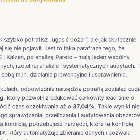
 szybko potrafisz „ugasić pożar”, ale jak skutecznie
 się nie pojawił. Jest to taka parafraza tego, że
 i Kaizen, po analizę Pareto – mają jeden wspólny
nych, rzetelnej analizie i systematycznych audytach. 
sobą m.in. działania prewencyjne i usprawnienia.
ułach, odpowiednie narzędzia potrafią zdziałać cuda
ng
, który pozwolił zredukować całkowity lead time o
rócić czas oczekiwania aż o
37,04%
. Takie wyniki nie
nego sprawdzania, przeliczania i audytowania obszaró
 kontrolą, potrzebujesz narzędzi, które tę kontrolę
t®
, który automatyzuje zbieranie danych i pozwala