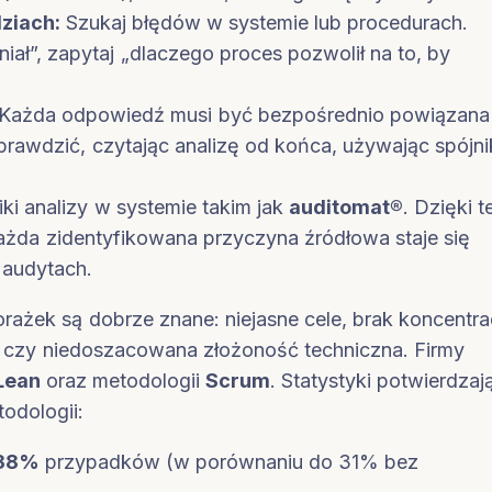
dziach:
Szukaj błędów w systemie lub procedurach.
ł”, zapytaj „dlaczego proces pozwolił na to, by
Każda odpowiedź musi być bezpośrednio powiązana
rawdzić, czytając analizę od końca, używając spójni
ki analizy w systemie takim jak
auditomat®
. Dzięki 
ażda zidentyfikowana przyczyna źródłowa staje się
 audytach.
żek są dobrze znane: niejasne cele, brak koncentrac
ie czy niedoszacowana złożoność techniczna. Firmy
Lean
oraz metodologii
Scrum
. Statystyki potwierdzaj
odologii:
38%
przypadków (w porównaniu do 31% bez