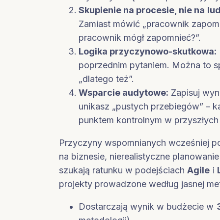
Skupienie na procesie, nie na lu
Zamiast mówić „pracownik zapomnia
pracownik mógł zapomnieć?”.
Logika przyczynowo-skutkowa:
poprzednim pytaniem. Można to sp
„dlatego też”.
Wsparcie audytowe:
Zapisuj wyni
unikasz „pustych przebiegów” – k
punktem kontrolnym w przyszłych
Przyczyny wspomnianych wcześniej pora
na biznesie, nierealistyczne planowan
szukają ratunku w podejściach
Agile
i
projekty prowadzone według jasnej met
Dostarczają wynik w budżecie w