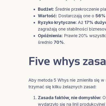
Budżet:
Średnie przekroczenie p
Wartość:
Dostarczają one o
56% 
Ryzyko krytyczne:
Aż
17% dużyc
zagrażają one stabilności biznesow
Opóźnienia:
Prawie 20% wszystki
średnio
70%
.
Five whys zas
Aby metoda 5 Whys nie zmieniła się w 
trzymać się kilku żelaznych zasad:
Zasada faktów, nie domysłów:
Od
wydarzyło się na linii produkcyjnej