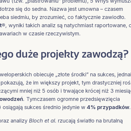
awu (tzw. „plastrowaniu” problemu), 5 Whys wymusz
 dotrze się do sedna. Nazwa jest umowna – czasem
eba siedmiu, by zrozumieć, co faktycznie zawiodło.
t®
, wyniki takich analiz są natychmiast raportowane, 
awariach w czasie rzeczywistym.
zego duże projekty zawodzą?
eweloperskich obiecuje „złote środki” na sukces, jedna
 pokazują, że im większy projekt, tym drastyczniej roś
czącymi mniej niż 5 osób i trwające krócej niż 3 miesi
powodzeń
. Tymczasem ogromne przedsięwzięcia
 osiągają sukces średnio jedynie w
4% przypadków
.
raz analizy
Bloch et al.
rzucają światło na brutalną