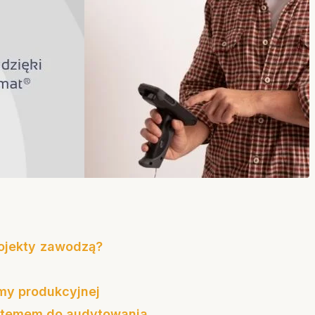
rojekty zawodzą?
my produkcyjnej
stemem do audytowania