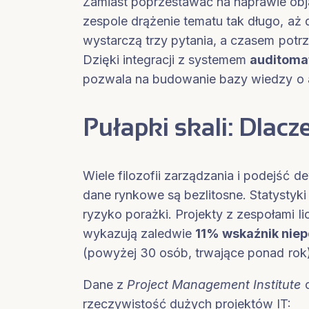
Zamiast poprzestawać na naprawie obj
zespole drążenie tematu tak długo, aż
wystarczą trzy pytania, a czasem potrz
Dzięki integracji z systemem
auditoma
pozwala na budowanie bazy wiedzy o 
Pułapki skali: Dlac
Wiele filozofii zarządzania i podejść d
dane rynkowe są bezlitosne. Statystyki
ryzyko porażki. Projekty z zespołami li
wykazują zaledwie
11% wskaźnik nie
(powyżej 30 osób, trwające ponad rok)
Dane z
Project Management Institute
o
rzeczywistość dużych projektów IT: