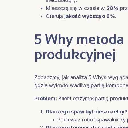
metodologii).
Mieszczą się w czasie w
28%
prz
Oferują
jakość wyższą o 8%
.
5 Why metoda n
produkcyjnej
Zobaczmy, jak analiza 5 Whys wygląd
gdzie wykryto wadliwą partię kompon
Problem:
Klient otrzymał partię prod
Dlaczego spaw był nieszczelny?
Ponieważ robot spawalniczy 
Dlaczego temperatura była nie