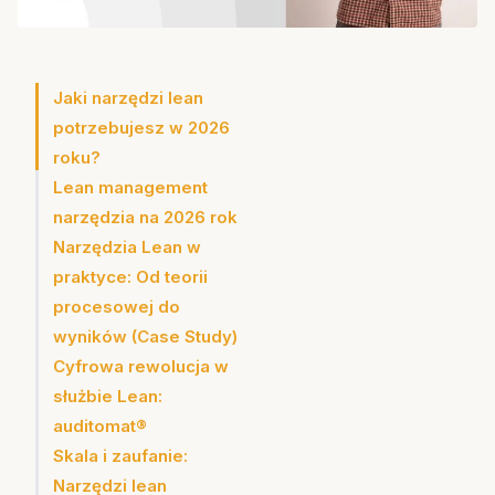
Jaki narzędzi lean
potrzebujesz w 2026
roku?
Lean management
narzędzia na 2026 rok
Narzędzia Lean w
1. Dynamiczne VSM
praktyce: Od teorii
(Value Stream
procesowej do
Mapping) wspierane
wyników (Case Study)
przez AI
Cyfrowa rewolucja w
2. E-Kanban i
służbie Lean:
integracja z
auditomat®
łańcuchem dostaw
Skala i zaufanie:
(Extended Kanban)
Narzędzi lean
3. Heijunka 2.0 –