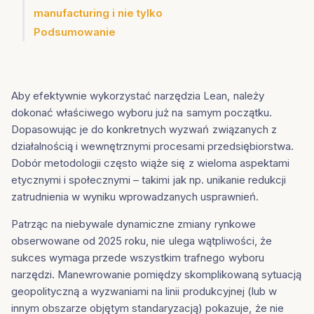
manufacturing i nie tylko
Elastyczne
Podsumowanie
poziomowanie
produkcji
4. SMED (Single
Minute Exchange of
Aby efektywnie wykorzystać narzędzia Lean, należy
Die) – Krytyczniejszy
dokonać właściwego wyboru już na samym początku.
niż kiedykolwiek
Dopasowując je do konkretnych wyzwań związanych z
5. Hoshin Kanri –
działalnością i wewnętrznymi procesami przedsiębiorstwa.
Dobór metodologii często wiąże się z wieloma aspektami
Kaskadowanie
etycznymi i społecznymi – takimi jak np. unikanie redukcji
strategii kryzysowej
zatrudnienia w wyniku wprowadzanych usprawnień.
Patrząc na niebywale dynamiczne zmiany rynkowe
obserwowane od 2025 roku, nie ulega wątpliwości, że
sukces wymaga przede wszystkim trafnego wyboru
narzędzi. Manewrowanie pomiędzy skomplikowaną sytuacją
geopolityczną a wyzwaniami na linii produkcyjnej (lub w
innym obszarze objętym standaryzacją) pokazuje, że nie