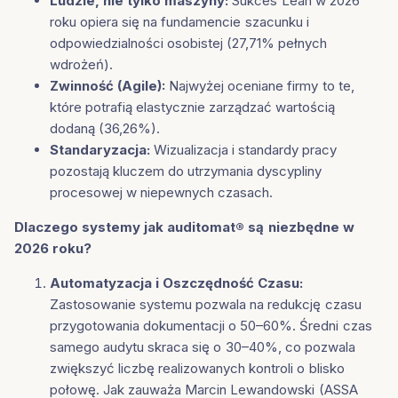
Ludzie, nie tylko maszyny:
Sukces Lean w 2026
roku opiera się na fundamencie szacunku i
odpowiedzialności osobistej (27,71% pełnych
wdrożeń).
Zwinność (Agile):
Najwyżej oceniane firmy to te,
które potrafią elastycznie zarządzać wartością
dodaną (36,26%).
Standaryzacja:
Wizualizacja i standardy pracy
pozostają kluczem do utrzymania dyscypliny
procesowej w niepewnych czasach.
Dlaczego systemy jak auditomat® są niezbędne w
2026 roku?
Automatyzacja i Oszczędność Czasu:
Zastosowanie systemu pozwala na redukcję czasu
przygotowania dokumentacji o 50–60%. Średni czas
samego audytu skraca się o 30–40%, co pozwala
zwiększyć liczbę realizowanych kontroli o blisko
połowę. Jak zauważa Marcin Lewandowski (ASSA