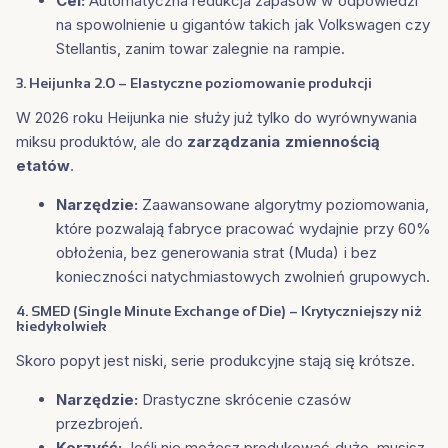
Cel:
Automatyczna redukcja zapasów w odpowiedzi
na spowolnienie u gigantów takich jak Volkswagen czy
Stellantis, zanim towar zalegnie na rampie.
3. Heijunka 2.0 – Elastyczne poziomowanie produkcji
W 2026 roku Heijunka nie służy już tylko do wyrównywania
miksu produktów, ale do
zarządzania zmiennością
etatów
.
Narzędzie:
Zaawansowane algorytmy poziomowania,
które pozwalają fabryce pracować wydajnie przy 60%
obłożenia, bez generowania strat (Muda) i bez
konieczności natychmiastowych zwolnień grupowych.
4. SMED (Single Minute Exchange of Die) – Krytyczniejszy niż
kiedykolwiek
Skoro popyt jest niski, serie produkcyjne stają się krótsze.
Narzędzie:
Drastyczne skrócenie czasów
przezbrojeń.
Korzyść:
Jeśli nie możesz produkować dużo, musisz