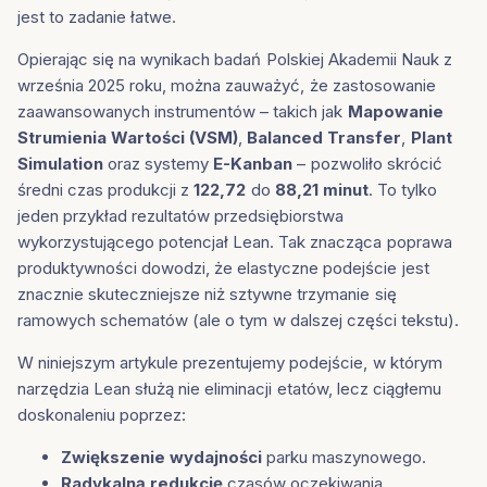
jest to zadanie łatwe.
Opierając się na wynikach badań Polskiej Akademii Nauk z
września 2025 roku, można zauważyć, że zastosowanie
zaawansowanych instrumentów – takich jak
Mapowanie
Strumienia Wartości (VSM)
,
Balanced Transfer
,
Plant
Simulation
oraz systemy
E-Kanban
– pozwoliło skrócić
średni czas produkcji z
122,72
do
88,21 minut
. To tylko
jeden przykład rezultatów przedsiębiorstwa
wykorzystującego potencjał Lean. Tak znacząca poprawa
produktywności dowodzi, że elastyczne podejście jest
znacznie skuteczniejsze niż sztywne trzymanie się
ramowych schematów (ale o tym w dalszej części tekstu).
W niniejszym artykule prezentujemy podejście, w którym
narzędzia Lean służą nie eliminacji etatów, lecz ciągłemu
doskonaleniu poprzez:
Zwiększenie wydajności
parku maszynowego.
Radykalną redukcję
czasów oczekiwania.