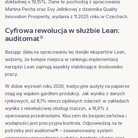
dokładniej o 19,15%. Dane te pochodzą z opracowania
Martina Pecha oraz Evy Jelínkovej z dziennika Quality
Innovation Prosperity, wydania z 11.2025 roku w Czechach.
Cyfrowa rewolucja w służbie Lean:
auditomat®
Bazując dalej na opracowaniu tej dwójki ekspertów Lean,
widzimy, że kolejne miejsca w rankingu implementacji
narzędzi Lean zajmują aspekty stabilizujące środowisko
pracy.
W dobie wyzwań roku 2026, tradycyjne audyty na papierze
stają się wąskim gardłem produkcji. Jak wynika z danych
rynkowych, aż 8,1% nieszczęśliwych zdarzeń w zakładach
wynika z niewłaściwej obsługi maszyn, a 16,9% z
operowania przedmiotami. Kluczem do bezpieczeństwa i
wydajności jest precyzyjna kontrola. Odpowiedzią na te
potrzeby jest auditomat® – zaawansowany system
wspierający prowadzenie audytów, kontrolę jakości oraz