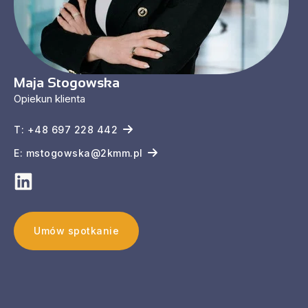
Maja Stogowska
Opiekun klienta
T: +48 697 228 442
E: mstogowska@2kmm.pl
Umów spotkanie