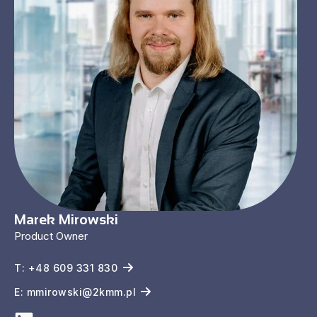
Marek Mirowski
Product Owner
T: +48 609 331 830
E: mmirowski@2kmm.pl