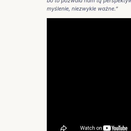
bo to pozwala nam tą perspektyw
myślenie, niezwykle ważne.”