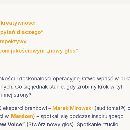
 kreatywności
 pytań dlaczego”
perspektywy
te
som jakościowym „nowy głos”
czyny źródłowej
kości i doskonałości operacyjnej łatwo wpaść w puł
nych. Co się jednak stanie, gdy zrobimy krok w tył i
innej strony?
0 eksperci branżowi –
Marek Mirowski
(auditomat®) 
ci w
Mardom
) – spotkali się podczas inspirującego
ew Voice”
(Stwórz nowy głos). Spotkanie rzuciło