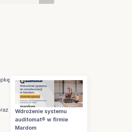
apkę
oraz
Wdrożenie systemu
auditomat® w firmie
Mardom