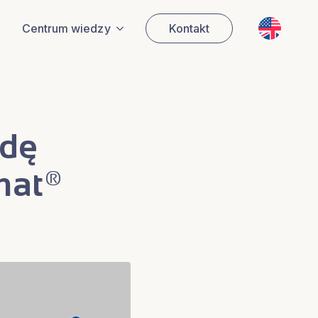
EN
Centrum wiedzy
Kontakt
wdę
omat®