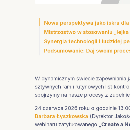
Nowa perspektywa jako iskra dla
Mistrzostwo w stosowaniu „lejka
Synergia technologii i ludzkiej 
1. Szeroka górka: Pytania otwar
Podsumowanie: Daj swoim proce
2. Środek: Pytania sondujące
3. Dno lejka: Dotarcie do przy
W dynamicznym świecie zapewniania ja
sztywnych ram i rutynowych list kontrol
spojrzymy na nasze procesy z zupełnie 
24 czerwca 2026 roku o godzinie 13:0
Barbara Łyszkowska
(Dyrektor Jakoś
webinaru zatytułowanego
„Create a N