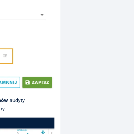
mów
audyty
ny.