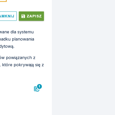
owane dla systemu
padku planowania
udytową.
ków powiązanych z
 które pokrywają się z