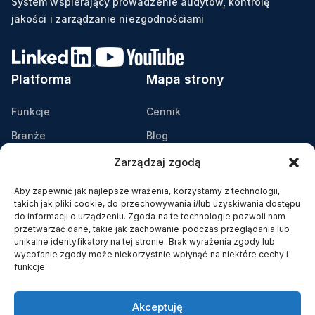
System wspierający prowadzenie audytów, kontrolę
jakości i zarządzanie niezgodnościami
Platforma
Mapa strony
Funkcje
Cennik
Branże
Blog
Zastosowanie
Podcast: Lean Bez Ściemy
Zarządzaj zgodą
Przykłady wdrożeń
Wydarzenia
Aby zapewnić jak najlepsze wrażenia, korzystamy z technologii,
takich jak pliki cookie, do przechowywania i/lub uzyskiwania dostępu
Pobierz broszurę
Webinaria
do informacji o urządzeniu. Zgoda na te technologie pozwoli nam
przetwarzać dane, takie jak zachowanie podczas przeglądania lub
Bezpieczna infrastruktura
Helpdesk
unikalne identyfikatory na tej stronie. Brak wyrażenia zgody lub
IT
Kontakt
wycofanie zgody może niekorzystnie wpłynąć na niektóre cechy i
funkcje.
Sprawdź Lean Hub!
Copyright © 2026 auditomat® |
Akceptuję
Polityka prywatności i cookies