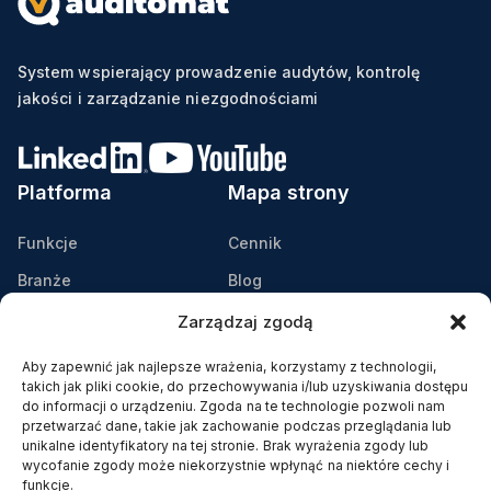
System wspierający prowadzenie audytów, kontrolę
jakości i zarządzanie niezgodnościami
Platforma
Mapa strony
Funkcje
Cennik
Branże
Blog
Zastosowanie
Podcast: Lean Bez Ściemy
Zarządzaj zgodą
Przykłady wdrożeń
Wydarzenia
Aby zapewnić jak najlepsze wrażenia, korzystamy z technologii,
takich jak pliki cookie, do przechowywania i/lub uzyskiwania dostępu
Pobierz broszurę
Webinaria
do informacji o urządzeniu. Zgoda na te technologie pozwoli nam
przetwarzać dane, takie jak zachowanie podczas przeglądania lub
Bezpieczna infrastruktura
Helpdesk
unikalne identyfikatory na tej stronie. Brak wyrażenia zgody lub
IT
Kontakt
wycofanie zgody może niekorzystnie wpłynąć na niektóre cechy i
funkcje.